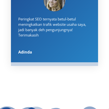
Peringkat SEO ternyata betul-betul
meningkatkan trafik website usaha saya,
jadi banyak deh pengunjungnya!
Terimakasih
Adinda